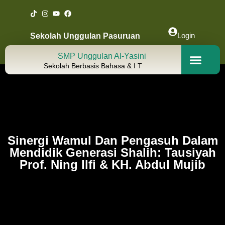
Login
Sekolah Unggulan Pasuruan
SMP Unggulan Al-Yasini
Sekolah Berbasis Bahasa & I T
Visi & Misi
E-Library
Sinergi Wamul Dan Pengasuh Dalam
Mendidik Generasi Shalih: Tausiyah
Prof. Ning Ilfi & KH. Abdul Mujib