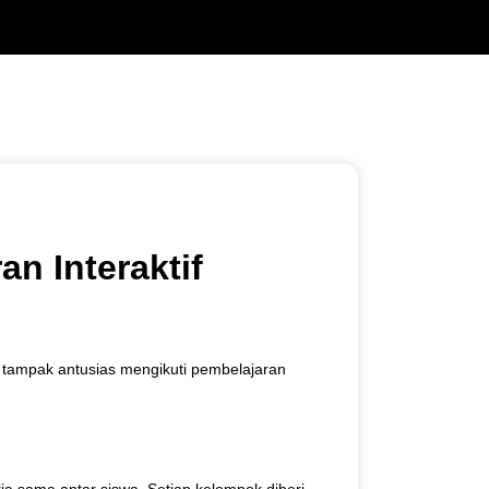
an Interaktif
 tampak antusias mengikuti pembelajaran
a sama antar siswa. Setiap kelompok diberi