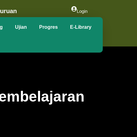
suruan
Login
g
Ujian
Progres
E-Library
Pembelajaran