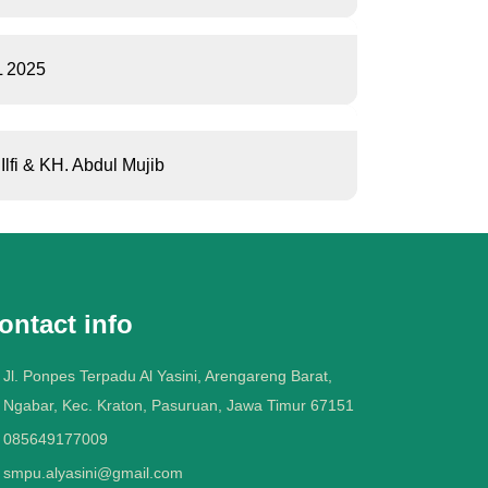
 2025
lfi & KH. Abdul Mujib
ontact info
Jl. Ponpes Terpadu Al Yasini, Arengareng Barat,
Ngabar, Kec. Kraton, Pasuruan, Jawa Timur 67151
085649177009
smpu.alyasini@gmail.com