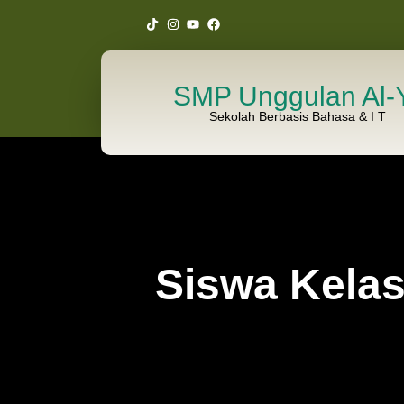
SMP Unggulan Al-Y
Sekolah Berbasis Bahasa & I T
Siswa Kelas